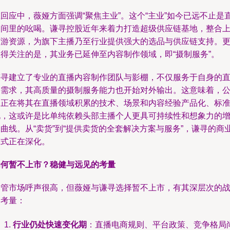
回应中，薇娅方面强调“聚焦主业”。这个“主业”如今已远不止是
播间里的吆喝。谦寻控股近年来着力打造超级供应链基地，整合
下游资源，为旗下主播乃至行业提供强大的选品与供应链支持。
值得关注的是，其业务已延伸至内容制作领域，即“摄制服务”。
谦寻建立了专业的直播内容制作团队与影棚，不仅服务于自身的
播需求，其高质量的摄制服务能力也开始对外输出。这意味着，
司正在将其在直播领域积累的技术、场景和内容经验产品化、标
化，这或许是比单纯依赖头部主播个人更具可持续性和想象力的
曲线。从“卖货”到“提供卖货的全套解决方案与服务”，谦寻的商
模式正在深化。
为何暂不上市？稳健与远见的考量
尽管市场呼声很高，但薇娅与谦寻选择暂不上市，有其深层次的
略考量：
行业仍处快速变化期
：直播电商规则、平台政策、竞争格局