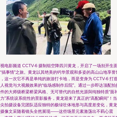
视电影频道 CCTV-6 摄制组空降四川黄龙，开启了一场别开生
的“搞事情”之旅。黄龙以其绝美的钙华景观和多姿的高山山地享誉
，这一次它不再是单纯的旅游打卡地，而是变身为 CCTV-6 打
惊人视觉与大视频效果的“临场感制作后院”。通过一步即达顶配拍
条件的大师级桥梁桥梁风格、无可替代的自然光源與纯独特质“面
力”系统设系统性的景影服务，黄龙迎来了真正的“高配瞬间”！当
顶尖拍摄设备完团队适应独特的极绿壮体地形与高度差变化，黄
的摄像文采随着镜头全然展现——这些场景元素激荡出不羁心震